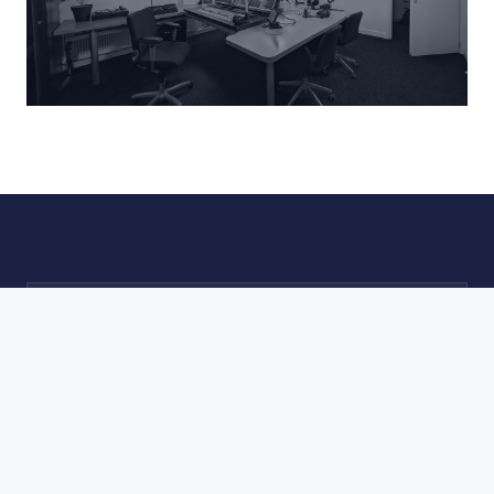
RADIO AALSMEER
MOMENTEEL OFFLINE
ON AIR STATUS
De volgende editie staat
gepland voor
woensdag 12